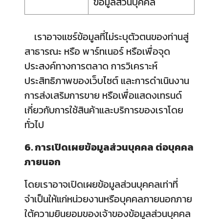
ข้อมูลส่วนบุคคล
เราอาจแชร์ข้อมูลที่ไม่ระบุตัวตนของท่านสู่
สาธารณะ หรือ พาร์ทเนอร์ หรือเพื่อจุด
ประสงค์ทางการตลาด การวิเคราะห์
ประสิทธิภาพของเว็บไซต์ และการดำเนินงาน
การส่งเสริมการขาย หรือเพื่อแสดงเทรนด์
เกี่ยวกับการใช้สินค้าและบริการของเราโดย
ทั่วไป
6. การเปิดเผยข้อมูลส่วนบุคคล ต่อบุคคล
ภายนอก
โดยเราอาจเปิดเผยข้อมูลส่วนบุคคลเท่าที่
จำเป็นให้แก่หน่วยงานหรือบุคคลภายนอกภาย
ใต้ความยินยอมของเจ้าของข้อมูลส่วนบุคคล