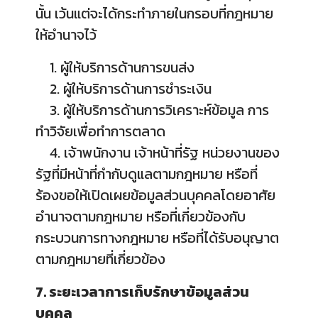
นั้น เว้นแต่จะได้กระทำภายในกรอบที่กฎหมาย
ให้อำนาจไว้
1. ผู้ให้บริการด้านการขนส่ง
2. ผู้ให้บริการด้านการชำระเงิน
3. ผู้ให้บริการด้านการวิเคราะห์ข้อมูล การ
ทำวิจัยเพื่อทำการตลาด
4. เจ้าพนักงาน เจ้าหน้าที่รัฐ หน่วยงานของ
รัฐที่มีหน้าที่กำกับดูแลตามกฎหมาย หรือที่
ร้องขอให้เปิดเผยข้อมูลส่วนบุคคลโดยอาศัย
อำนาจตามกฎหมาย หรือที่เกี่ยวข้องกับ
กระบวนการทางกฎหมาย หรือที่ได้รับอนุญาต
ตามกฎหมายที่เกี่ยวข้อง
7. ระยะเวลาการเก็บรักษาข้อมูลส่วน
บุคคล