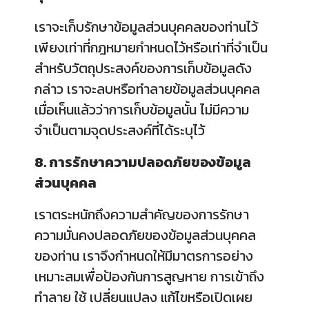
เราจะเก็บรักษาข้อมูลส่วนบุคคลของท่านไว้
เพียงเท่าที่กฎหมายกำหนดไว้หรือเท่าที่จำเป็น
สำหรับวัตถุประสงค์ของการเก็บข้อมูลดัง
กล่าว เราจะลบหรือทำลายข้อมูลส่วนบุคคล
เมื่อเห็นแล้วว่าการเก็บข้อมูลนั้น ไม่มีความ
จำเป็นตามจุดประสงค์ที่ได้ระบุไว้
8. การรักษาความปลอดภัยของข้อมูล
ส่วนบุคคล
เราตระหนักถึงความสำคัญของการรักษา
ความมั่นคงปลอดภัยของข้อมูลส่วนบุคคล
ของท่าน เราจึงกำหนดให้มีมาตรการอย่าง
เหมาะสมเพื่อป้องกันการสูญหาย การเข้าถึง
ทำลาย ใช้ เปลี่ยนแปลง แก้ไขหรือเปิดเผย