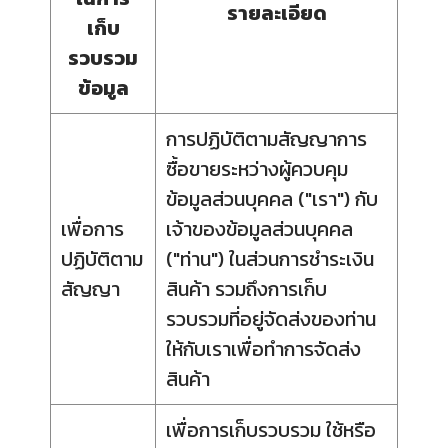
รายละเอียด
เก็บ
รวบรวม
ข้อมูล
การปฏิบัติตามสัญญาการ
ซื้อขายระหว่างผู้ควบคุม
ข้อมูลส่วนบุคคล ("เรา") กับ
เพื่อการ
เจ้าของข้อมูลส่วนบุคคล
ปฏิบัติตาม
("ท่าน") ในส่วนการชำระเงิน
สัญญา
สินค้า รวมถึงการเก็บ
รวบรวมที่อยู่จัดส่งของท่าน
ให้กับเราเพื่อทำการจัดส่ง
สินค้า
เพื่อการเก็บรวบรวม ใช้หรือ