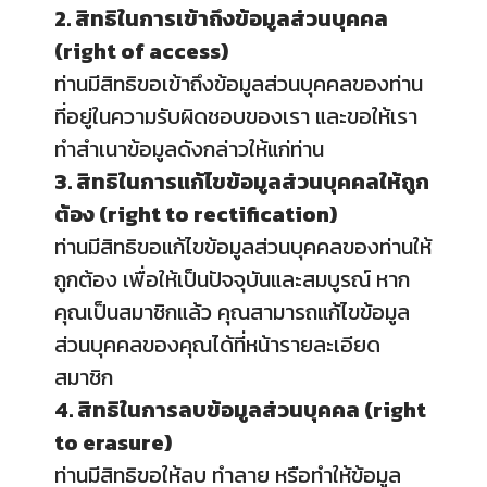
2. สิทธิในการเข้าถึงข้อมูลส่วนบุคคล
(right of access)
ท่านมีสิทธิขอเข้าถึงข้อมูลส่วนบุคคลของท่าน
ที่อยู่ในความรับผิดชอบของเรา และขอให้เรา
ทำสำเนาข้อมูลดังกล่าวให้แก่ท่าน
3. สิทธิในการแก้ไขข้อมูลส่วนบุคคลให้ถูก
ต้อง (right to rectification)
ท่านมีสิทธิขอแก้ไขข้อมูลส่วนบุคคลของท่านให้
ถูกต้อง เพื่อให้เป็นปัจจุบันและสมบูรณ์ หาก
คุณเป็นสมาชิกแล้ว คุณสามารถแก้ไขข้อมูล
ส่วนบุคคลของคุณได้ที่หน้ารายละเอียด
สมาชิก
4. สิทธิในการลบข้อมูลส่วนบุคคล (right
to erasure)
ท่านมีสิทธิขอให้ลบ ทำลาย หรือทำให้ข้อมูล