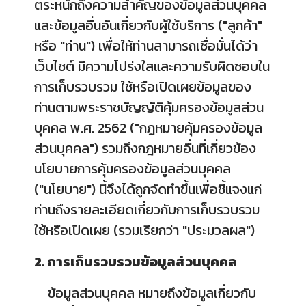
ตระหนักถึงความสำคัญของข้อมูลส่วนบุคคล
และข้อมูลอื่นอันเกี่ยวกับผู้ใช้บริการ ("ลูกค้า"
หรือ "ท่าน") เพื่อให้ท่านสามารถเชื่อมั่นได้ว่า
เว็บไซต์ มีความโปร่งใสและความรับผิดชอบใน
การเก็บรวบรวม ใช้หรือเปิดเผยข้อมูลของ
ท่านตามพระราชบัญญัติคุ้มครองข้อมูลส่วน
บุคคล พ.ศ. 2562 ("กฎหมายคุ้มครองข้อมูล
ส่วนบุคคล") รวมถึงกฎหมายอื่นที่เกี่ยวข้อง
นโยบายการคุ้มครองข้อมูลส่วนบุคคล
("นโยบาย") นี้จึงได้ถูกจัดทำขึ้นเพื่อชี้แจงแก่
ท่านถึงรายละเอียดเกี่ยวกับการเก็บรวบรวม
ใช้หรือเปิดเผย (รวมเรียกว่า "ประมวลผล")
2. การเก็บรวบรวมข้อมูลส่วนบุคคล
ข้อมูลส่วนบุคคล หมายถึงข้อมูลเกี่ยวกับ