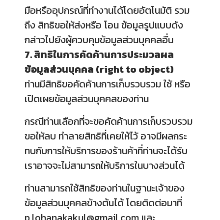
มือหรืออุปกรณ์ที่ทำงานได้โดยอัตโนมัติ รวม
ถึง สิทธิขอให้ส่งหรือ โอน ข้อมูลรูปแบบดัง
กล่าวไปยังผู้ควบคุมข้อมูลส่วนบุคคลอื่น
7. สิทธิในการคัดค้านการประมวลผล
ข้อมูลส่วนบุคคล (right to object)
ท่านมีสิทธิขอคัดค้านการเก็บรวบรวม ใช้ หรือ
เปิดเผยข้อมูลส่วนบุคคลของท่าน
กรณีท่านเลือกที่จะขอคัดค้านการเก็บรวบรวม
ขอให้ลบ ทำลายสิทธิที่เคยให้ไว้ อาจมีผลกระ
ทบกับการให้บริการของร้านค้าที่ท่านจะได้รับ
เราอาจจะไม่สามารถให้บริการในบางส่วนได้
ท่านสามารถใช้สิทธิของท่านในฐานะเจ้าของ
ข้อมูลส่วนบุคคลข้างต้นได้ โดยติดต่อมาที่
p.lohanakakul@gmail.com และ