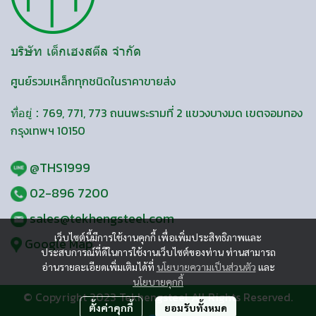
บริษัท เต็กเฮงสตีล จำกัด
ศูนย์รวมเหล็กทุกชนิดในราคาขายส่ง
769, 771, 773 ถนนพระรามที่ 2 แขวงบางมด เขตจอมทอง
ที่อยู่ :
กรุงเทพฯ 10150
@THS1999
02-896 7200
sales@tekhengsteel.com
เว็บไซต์นี้มีการใช้งานคุกกี้ เพื่อเพิ่มประสิทธิภาพและ
Google Map
ประสบการณ์ที่ดีในการใช้งานเว็บไซต์ของท่าน ท่านสามารถ
อ่านรายละเอียดเพิ่มเติมได้ที่
นโยบายความเป็นส่วนตัว
และ
นโยบายคุกกี้
© Copyright 2023 Tekhengsteel All Rights Reserved.
ตั้งค่าคุกกี้
ยอมรับทั้งหมด