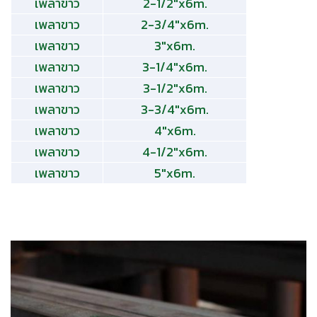
เพลาขาว
2-1/2"x6m.
เพลาขาว
2-3/4"x6m.
เพลาขาว
3"x6m.
เพลาขาว
3-1/4"x6m.
เพลาขาว
3-1/2"x6m.
เพลาขาว
3-3/4"x6m.
เพลาขาว
4"x6m.
เพลาขาว
4-1/2"x6m.
เพลาขาว
5"x6m.