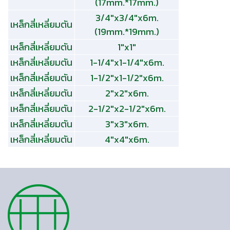
(17mm.*17mm.)
3/4"x3/4"x6m.
เหล็กสี่เหลี่ยมตัน
(19mm.*19mm.)
เหล็กสี่เหลี่ยมตัน
1"x1"
เหล็กสี่เหลี่ยมตัน
1-1/4"x1-1/4"x6m.
เหล็กสี่เหลี่ยมตัน
1-1/2"x1-1/2"x6m.
เหล็กสี่เหลี่ยมตัน
2"x2"x6m.
เหล็กสี่เหลี่ยมตัน
2-1/2"x2-1/2"x6m.
เหล็กสี่เหลี่ยมตัน
3"x3"x6m.
เหล็กสี่เหลี่ยมตัน
4"x4"x6m.