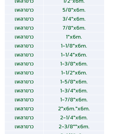
เพลาขาว
1/2"x6m.
เพลาขาว
5/8"x6m.
เพลาขาว
3/4"x6m.
เพลาขาว
7/8"x6m.
เพลาขาว
1"x6m.
เพลาขาว
1-1/8"x6m.
เพลาขาว
1-1/4"x6m.
เพลาขาว
1-3/8"x6m.
เพลาขาว
1-1/2"x6m.
เพลาขาว
1-5/8"x6m.
เพลาขาว
1-3/4"x6m.
เพลาขาว
1-7/8"x6m.
เพลาขาว
2"x6m."x6m.
เพลาขาว
2-1/4"x6m.
เพลาขาว
2-3/8""x6m.