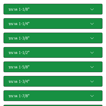
ขนาด 1-1/8"
ขนาด 1-1/4"
ขนาด 1-3/8"
ขนาด 1-1/2"
ขนาด 1-5/8"
ขนาด 1-3/4"
ขนาด 1-7/8"