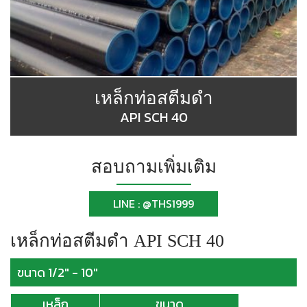
เหล็กท่อสตีมดำ
API SCH 40
สอบถามเพิ่มเติม
LINE : @THS1999
เหล็กท่อสตีมดำ API SCH 40
ขนาด 1/2" - 10"
เหล็ก
ขนาด