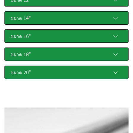
ขนาด 14"
ขนาด 16"
ขนาด 18"
ขนาด 20"