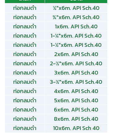
ท่อกลมดำ
½"x6m. API Sch.40
ท่อกลมดำ
¾"x6m. API Sch.40
ท่อกลมดำ
1x6m. API Sch.40
ท่อกลมดำ
1-¼"x6m. API Sch.40
ท่อกลมดำ
1-½"x6m. API Sch.40
ท่อกลมดำ
2x6m. API Sch.40
ท่อกลมดำ
2-½"x6m. API Sch.40
ท่อกลมดำ
3x6m. API Sch.40
ท่อกลมดำ
3-½"x6m. API Sch.40
ท่อกลมดำ
4x6m. API Sch.40
ท่อกลมดำ
5x6m. API Sch.40
ท่อกลมดำ
6x6m. API Sch.40
ท่อกลมดำ
8x6m. API Sch.40
ท่อกลมดำ
10x6m. API Sch 40