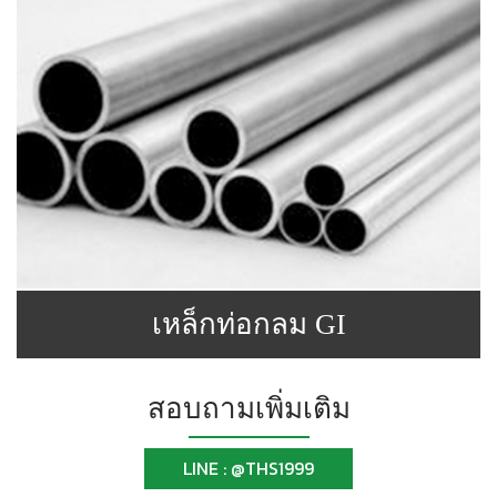
เหล็กท่อกลม GI
สอบถามเพิ่มเติม
LINE : @THS1999