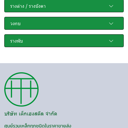
รางล่าง / รางบังตา
วงกบ
รางพับ
บริษัท เต็กเฮงสตีล จำกัด
ศูนย์รวมเหล็กทุกชนิดในราคาขายส่ง