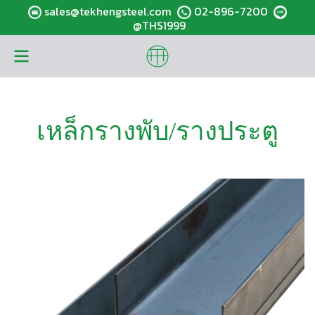
sales@tekhengsteel.com
02-896-7200
@THS1999
เ
ห
ล็
ก
ร
า
ง
พั
บ
/
ร
า
ง
ป
ร
ะ
ตู