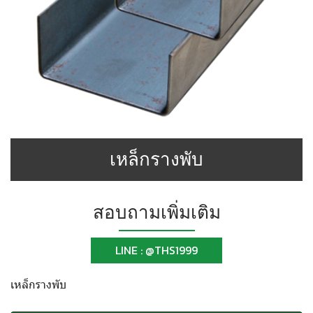
เหล็กรางพับ
สอบถามเพิ่มเติม
LINE : @THS1999
เหล็กรางพับ